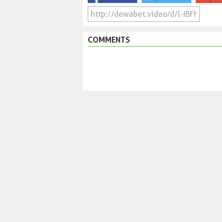
COMMENTS