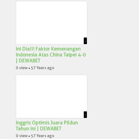
-
Ini Dia!!! Faktor Kemenangan
Indonesia Atas China Taipei 4-0
| DEWABET
0 view
57 Years ago
-
Inggris Optimis Juara Pildun
Tahun Ini | DEWABET
0 view
57 Years ago