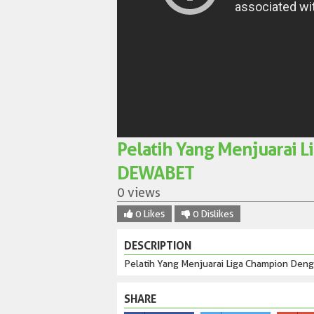
Pelatih Yang Menjuarai 
DEWABET
0 views
0 Likes
0 Dislikes
DESCRIPTION
Pelatih Yang Menjuarai Liga Champion Den
SHARE