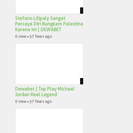
-
Stefano Lilipaly Sangat
Percaya Diri Bungkam Palestina
Karena Ini | DEWABET
0 view
57 Years ago
-
Dewabet | Top Play Michael
Jordan Real Legend
0 view
57 Years ago