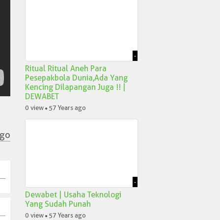
-
Ritual Ritual Aneh Para
Pesepakbola Dunia,Ada Yang
Kencing Dilapangan Juga !! |
DEWABET
0 view
57 Years ago
ago
-
Dewabet | Usaha Teknologi
Yang Sudah Punah
0 view
57 Years ago