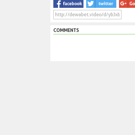
COMMENTS