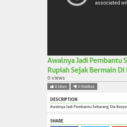
Awalnya Jadi Pembantu S
Rupiah Sejak Bermain D
0 views
0 Likes
0 Dislikes
DESCRIPTION
Awalnya Jadi Pembantu Sekarang Dia Berpe
SHARE