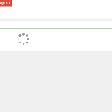
Login to commen