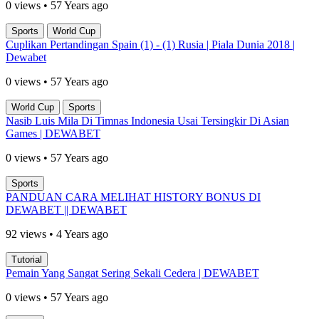
0 views • 57 Years ago
Sports
World Cup
Cuplikan Pertandingan Spain (1) - (1) Rusia | Piala Dunia 2018 |
Dewabet
0 views • 57 Years ago
World Cup
Sports
Nasib Luis Mila Di Timnas Indonesia Usai Tersingkir Di Asian
Games | DEWABET
0 views • 57 Years ago
Sports
PANDUAN CARA MELIHAT HISTORY BONUS DI
DEWABET || DEWABET
92 views • 4 Years ago
Tutorial
Pemain Yang Sangat Sering Sekali Cedera | DEWABET
0 views • 57 Years ago