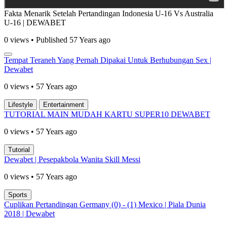
Fakta Menarik Setelah Pertandingan Indonesia U-16 Vs Australia
U-16 | DEWABET
0 views • Published 57 Years ago
Tempat Teraneh Yang Pernah Dipakai Untuk Berhubungan Sex |
Dewabet
0 views • 57 Years ago
Lifestyle
Entertainment
TUTORIAL MAIN MUDAH KARTU SUPER10 DEWABET
0 views • 57 Years ago
Tutorial
Dewabet | Pesepakbola Wanita Skill Messi
0 views • 57 Years ago
Sports
Cuplikan Pertandingan Germany (0) - (1) Mexico | Piala Dunia
2018 | Dewabet