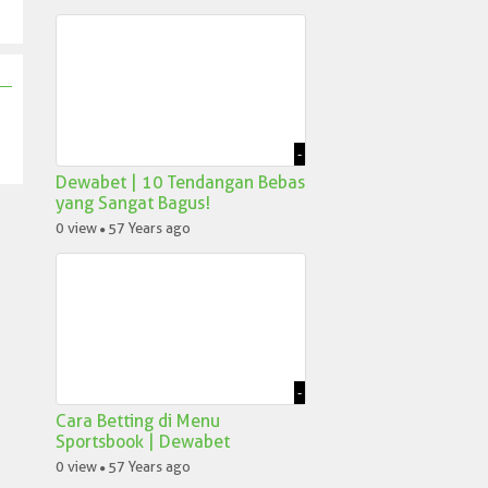
t
-
Dewabet | 10 Tendangan Bebas
yang Sangat Bagus!
0 view
57 Years ago
-
Cara Betting di Menu
Sportsbook | Dewabet
0 view
57 Years ago