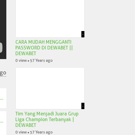
-
CARA MUDAH MENGGANTI
PASSWORD DI DEWABET ||
DEWABET
0 view
57 Years ago
ago
-
Tim Yang Menjadi Juara Grup
Liga Champion Terbanyak |
DEWABET
0 view
57 Years ago