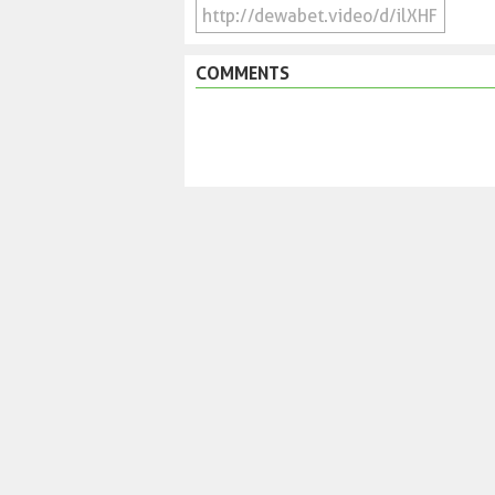
COMMENTS