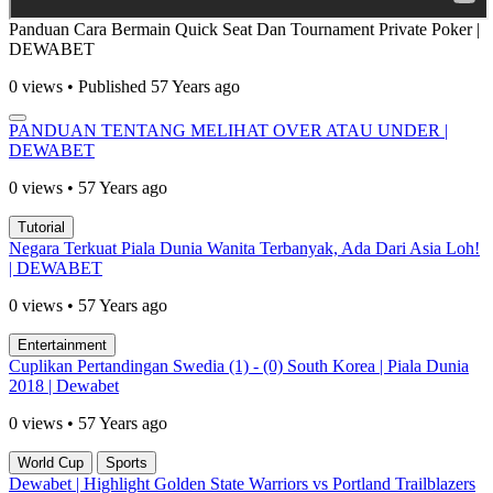
Panduan Cara Bermain Quick Seat Dan Tournament Private Poker |
DEWABET
0 views • Published 57 Years ago
PANDUAN TENTANG MELIHAT OVER ATAU UNDER |
DEWABET
0 views • 57 Years ago
Tutorial
Negara Terkuat Piala Dunia Wanita Terbanyak, Ada Dari Asia Loh!
| DEWABET
0 views • 57 Years ago
Entertainment
Cuplikan Pertandingan Swedia (1) - (0) South Korea | Piala Dunia
2018 | Dewabet
0 views • 57 Years ago
World Cup
Sports
Dewabet | Highlight Golden State Warriors vs Portland Trailblazers