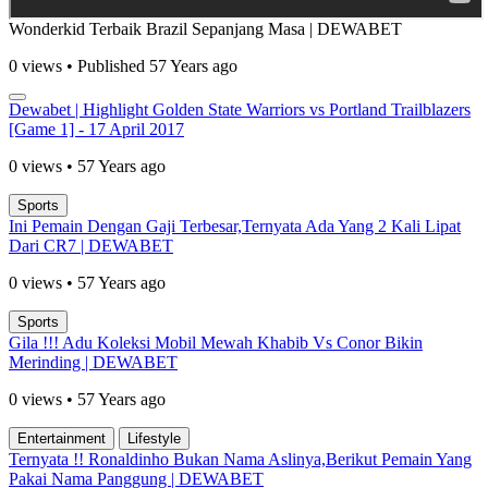
Wonderkid Terbaik Brazil Sepanjang Masa | DEWABET
0 views • Published 57 Years ago
Dewabet | Highlight Golden State Warriors vs Portland Trailblazers
[Game 1] - 17 April 2017
0 views • 57 Years ago
Sports
Ini Pemain Dengan Gaji Terbesar,Ternyata Ada Yang 2 Kali Lipat
Dari CR7 | DEWABET
0 views • 57 Years ago
Sports
Gila !!! Adu Koleksi Mobil Mewah Khabib Vs Conor Bikin
Merinding | DEWABET
0 views • 57 Years ago
Entertainment
Lifestyle
Ternyata !! Ronaldinho Bukan Nama Aslinya,Berikut Pemain Yang
Pakai Nama Panggung | DEWABET