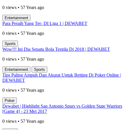
0 views • 57 Years ago
Entertainment
Para Peraih Yang Ter- DI Liga 1 | DEWABET
0 views • 57 Years ago
Sports
Wow!!! Ini Dia Sepatu Bola Tergila Di 2018 | DEWABET
0 views • 57 Years ago
Entertainment
Sports
Tips Paling Ampuh Dan Akurat Untuk Betting Di Poker Online |
DEWABET
0 views • 57 Years ago
Poker
Dewabet | Highlight San Antonio Spurs vs Golden State Warriors
[Game 4] - 23 Mei 2017
0 views • 57 Years ago