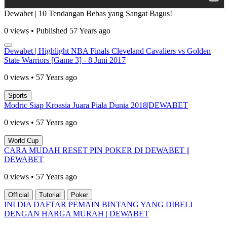
Dewabet | 10 Tendangan Bebas yang Sangat Bagus!
0 views • Published 57 Years ago
Dewabet | Highlight NBA Finals Cleveland Cavaliers vs Golden
State Warriors [Game 3] - 8 Juni 2017
0 views • 57 Years ago
Sports
Modric Siap Kroasia Juara Piala Dunia 2018|DEWABET
0 views • 57 Years ago
World Cup
CARA MUDAH RESET PIN POKER DI DEWABET ||
DEWABET
0 views • 57 Years ago
Official
Tutorial
Poker
INI DIA DAFTAR PEMAIN BINTANG YANG DIBELI
DENGAN HARGA MURAH | DEWABET