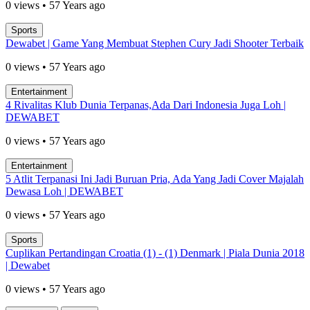
0 views • 57 Years ago
Sports
Dewabet | Game Yang Membuat Stephen Cury Jadi Shooter Terbaik
0 views • 57 Years ago
Entertainment
4 Rivalitas Klub Dunia Terpanas,Ada Dari Indonesia Juga Loh |
DEWABET
0 views • 57 Years ago
Entertainment
5 Atlit Terpanasi Ini Jadi Buruan Pria, Ada Yang Jadi Cover Majalah
Dewasa Loh | DEWABET
0 views • 57 Years ago
Sports
Cuplikan Pertandingan Croatia (1) - (1) Denmark | Piala Dunia 2018
| Dewabet
0 views • 57 Years ago