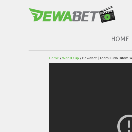
HOME
Home
World Cup
Dewabet | Team Kuda Hitam Ya
/
/