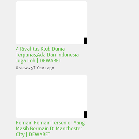
-
4 Rivalitas Klub Dunia
Terpanas,Ada Dari Indonesia
Juga Loh | DEWABET
0 view
57 Years ago
-
Pemain Pemain Tersenior Yang
Masih Bermain Di Manchester
City | DEWABET