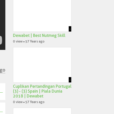
-
Dewabet | Best Nutmeg Skill
0 view
57 Years ago
ago
-
Cuplikan Pertandingan Portugal
(3) - (3) Spain | Piala Dunia
2018 | Dewabet
0 view
57 Years ago