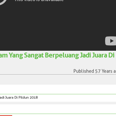
m Yang Sangat Berpeluang Jadi Juara Di
Published 57 Years 
di Juara Di Pildun 2018