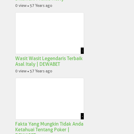
0 view
57 Years ago
-
Wasit Wasit Legendaris Terbaik
Asal Italy | DEWABET
0 view
57 Years ago
-
Fakta Yang Mungkin Tidak Anda
Ketahuai Tentang Poker |