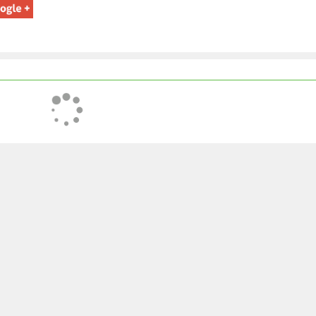
Login to commen