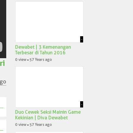
-
Dewabet | 3 Kemenangan
Terbesar di Tahun 2016
0 view
57 Years ago
ri
ago
-
Duo Cewek Seksi Mainin Game
Kekinian | Diva Dewabet
0 view
57 Years ago