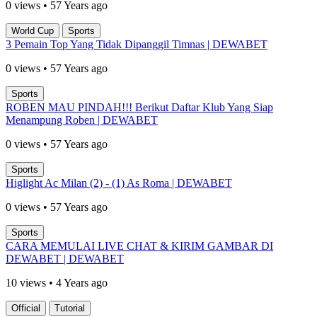
0 views • 57 Years ago
World Cup
Sports
3 Pemain Top Yang Tidak Dipanggil Timnas | DEWABET
0 views • 57 Years ago
Sports
ROBEN MAU PINDAH!!! Berikut Daftar Klub Yang Siap
Menampung Roben | DEWABET
0 views • 57 Years ago
Sports
Higlight Ac Milan (2) - (1) As Roma | DEWABET
0 views • 57 Years ago
Sports
CARA MEMULAI LIVE CHAT & KIRIM GAMBAR DI
DEWABET | DEWABET
10 views • 4 Years ago
Official
Tutorial