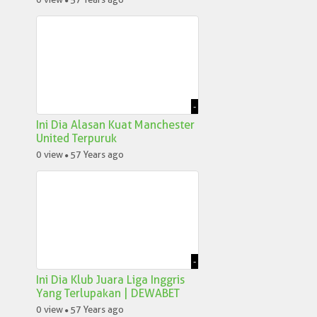
-
Ini Dia Alasan Kuat Manchester
United Terpuruk
0 view
57 Years ago
-
Ini Dia Klub Juara Liga Inggris
Yang Terlupakan | DEWABET
0 view
57 Years ago