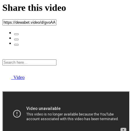
Share this video
Video