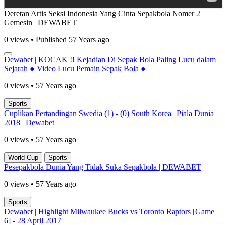
Deretan Artis Seksi Indonesia Yang Cinta Sepakbola Nomer 2
Gemesin | DEWABET
0 views • Published 57 Years ago
Dewabet | KOCAK !! Kejadian Di Sepak Bola Paling Lucu dalam
Sejarah ● Video Lucu Pemain Sepak Bola ●
0 views • 57 Years ago
Sports
Cuplikan Pertandingan Swedia (1) - (0) South Korea | Piala Dunia
2018 | Dewabet
0 views • 57 Years ago
World Cup
Sports
Pesepakbola Dunia Yang Tidak Suka Sepakbola | DEWABET
0 views • 57 Years ago
Sports
Dewabet | Highlight Milwaukee Bucks vs Toronto Raptors [Game
6] - 28 April 2017