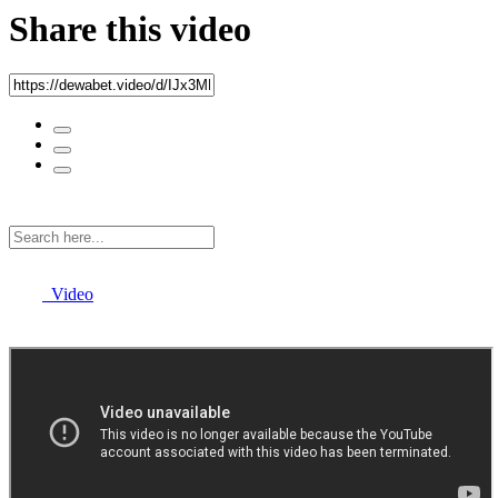
Share this video
Video