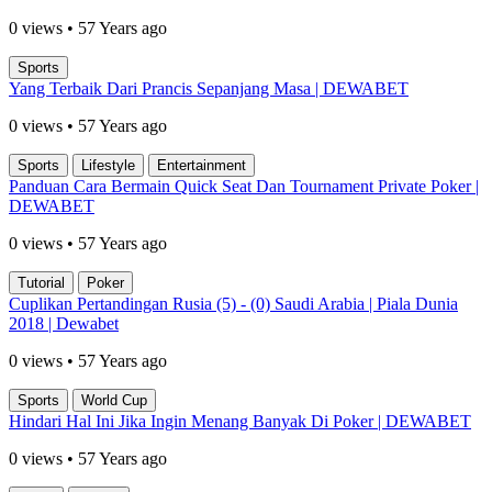
0 views • 57 Years ago
Sports
Yang Terbaik Dari Prancis Sepanjang Masa | DEWABET
0 views • 57 Years ago
Sports
Lifestyle
Entertainment
Panduan Cara Bermain Quick Seat Dan Tournament Private Poker |
DEWABET
0 views • 57 Years ago
Tutorial
Poker
Cuplikan Pertandingan Rusia (5) - (0) Saudi Arabia | Piala Dunia
2018 | Dewabet
0 views • 57 Years ago
Sports
World Cup
Hindari Hal Ini Jika Ingin Menang Banyak Di Poker | DEWABET
0 views • 57 Years ago