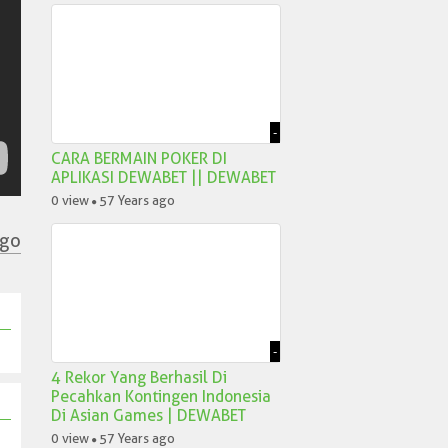
-
CARA BERMAIN POKER DI
APLIKASI DEWABET || DEWABET
0 view
57 Years ago
ago
-
4 Rekor Yang Berhasil Di
Pecahkan Kontingen Indonesia
Di Asian Games | DEWABET
0 view
57 Years ago