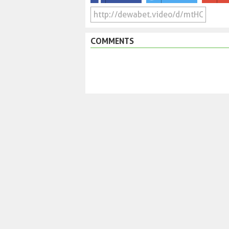
COMMENTS