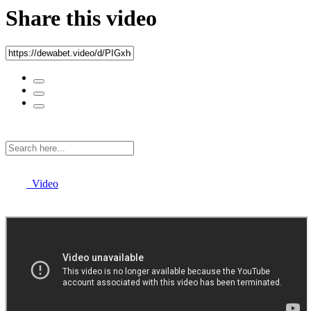
Share this video
Video