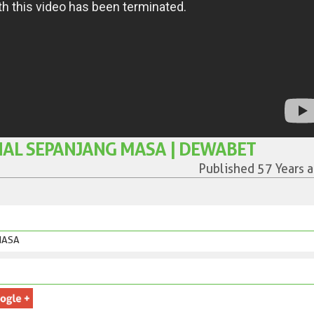
HAL SEPANJANG MASA | DEWABET
Published 57 Years 
MASA