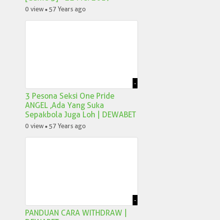
0 view
57 Years ago
-
3 Pesona Seksi One Pride
ANGEL ,Ada Yang Suka
Sepakbola Juga Loh | DEWABET
0 view
57 Years ago
-
PANDUAN CARA WITHDRAW |