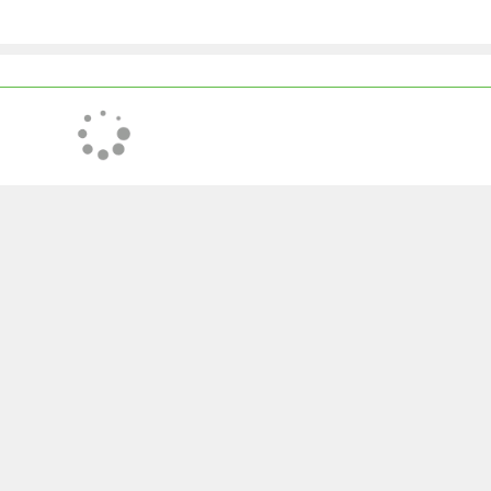
Login to commen