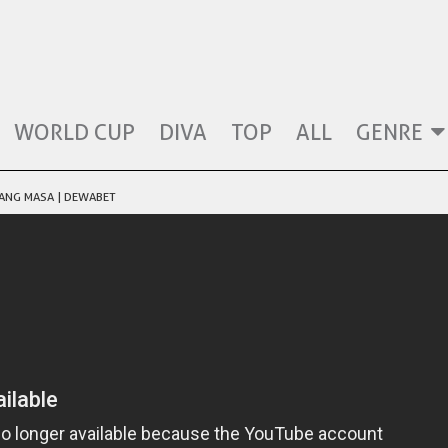
WORLD CUP
DIVA
TOP
ALL
GENRE
JANG MASA | DEWABET