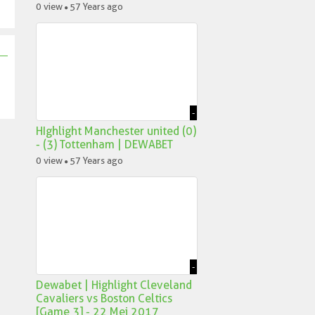
0 view
57 Years ago
t
-
HIghlight Manchester united (0)
- (3) Tottenham | DEWABET
0 view
57 Years ago
-
Dewabet | Highlight Cleveland
Cavaliers vs Boston Celtics
[Game 3] - 22 Mei 2017