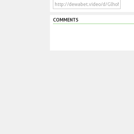
COMMENTS