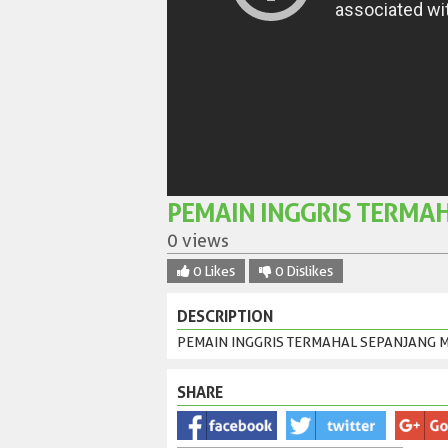
PEMAIN INGGRIS TERMA
0 views
0 Likes
0 Dislikes
DESCRIPTION
PEMAIN INGGRIS TERMAHAL SEPANJANG 
SHARE