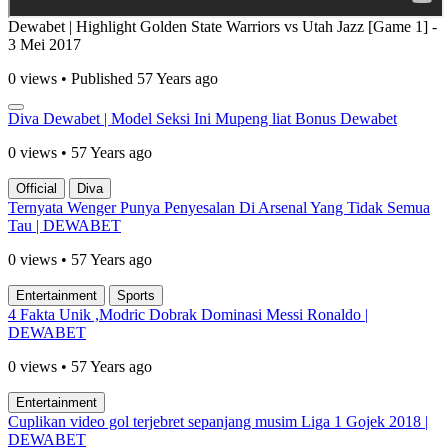
Dewabet | Highlight Golden State Warriors vs Utah Jazz [Game 1] -
3 Mei 2017
0 views • Published 57 Years ago
Diva Dewabet | Model Seksi Ini Mupeng liat Bonus Dewabet
0 views • 57 Years ago
Official
Diva
Ternyata Wenger Punya Penyesalan Di Arsenal Yang Tidak Semua
Tau | DEWABET
0 views • 57 Years ago
Entertainment
Sports
4 Fakta Unik ,Modric Dobrak Dominasi Messi Ronaldo |
DEWABET
0 views • 57 Years ago
Entertainment
Cuplikan video gol terjebret sepanjang musim Liga 1 Gojek 2018 |
DEWABET