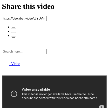
Share this video
Video