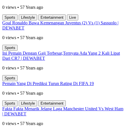
0 views • 57 Years ago
Sports
Lifestyle
Entertainment
Live
Goal Ronaldo Bawa Kemenangan Juventus (2) Vs (1) Sassuolo |
DEWABET
0 views • 57 Years ago
Sports
Ini Pemain Dengan Gaji Terbesar,Ternyata Ada Yang 2 Kali Lipat
Dari CR7 | DEWABET
0 views • 57 Years ago
Sports
Pemain Yang Di Prediksi Turun Rating Di FIFA 19
0 views • 57 Years ago
Sports
Lifestyle
Entertainment
Fakta Fakta Menarik Jelang Laga Manchester United Vs West Ham
| DEWABET
0 views • 57 Years ago